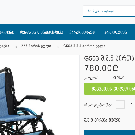
მართები
ტერფის დიაგნოსტიკა
პარტნიორები
პროდუქცია
ებები
შშმ პირის ეტლი
G503 შ.შ.მ პირთა ეტლი
G503 შ.შ.მ პირთ
780.00¢
კოდი:
G503
შეკვეთის ვიდეო ი
-
რაოდენობა:
შ.შ.მ პირთა ეტლი