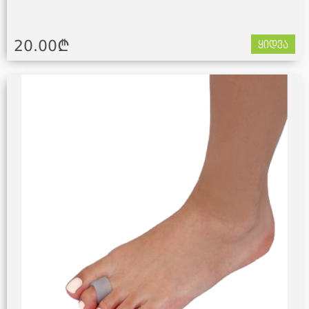
20.00¢
ყიდვა