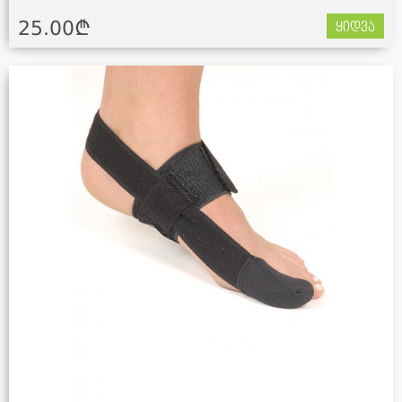
25.00¢
ყიდვა