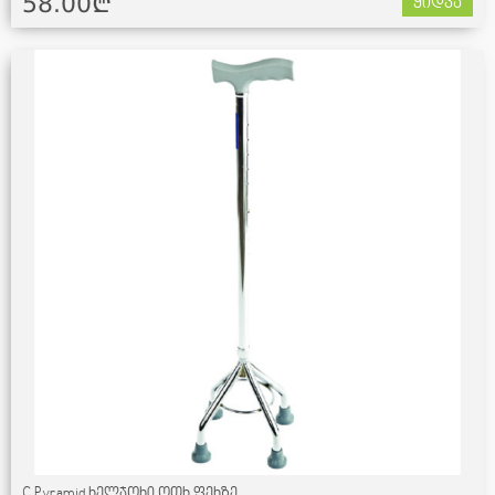
58.00¢
ყიდვა
C Pyramid ხელჯოხი ოთხ ფეხზე