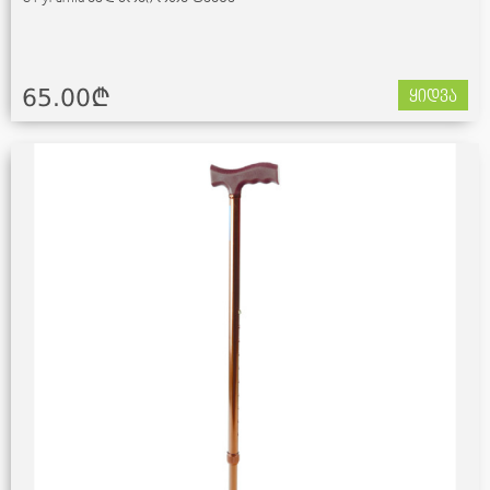
65.00¢
ყიდვა