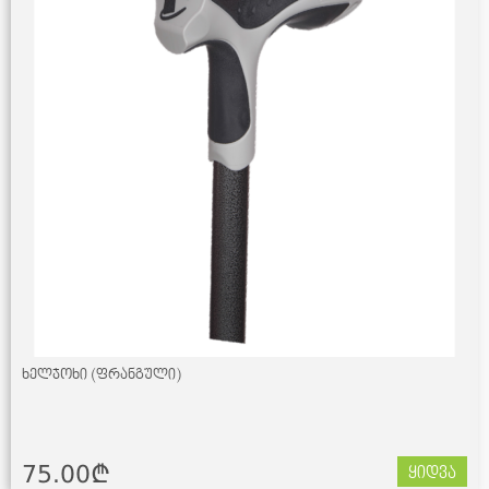
ხელჯოხი (ფრანგული)
75.00¢
ყიდვა