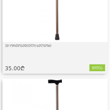
391 ორთოპედიული ხელჯოხი
35.00¢
ყიდვა