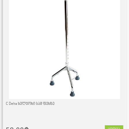
C Delta ხელჯოხი სამ ფეხზე