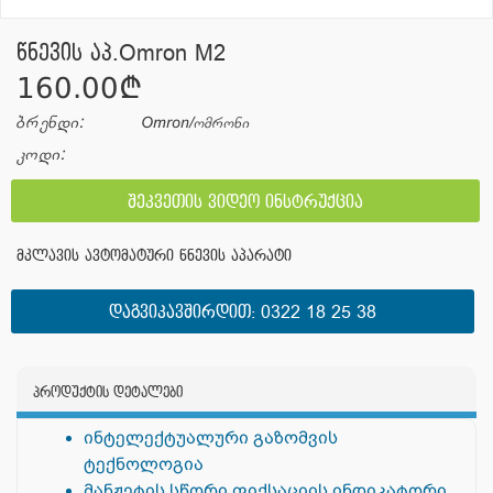
წნევის აპ.Omron M2
160.00¢
ბრენდი:
Omron/ომრონი
კოდი:
შეკვეთის ვიდეო ინსტრუქცია
მკლავის ავტომატური წნევის აპარატი
ᲓᲐᲒᲕᲘᲙᲐᲕᲨᲘᲠᲓᲘᲗ:
0322 18 25 38
პროდუქტის დეტალები
ინტელექტუალური გაზომვის
ტექნოლოგია
მანჟეტის სწორი ფიქსაციის ინდიკატორი