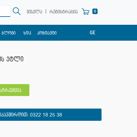
|
0
შესვლა
რეგისტრაცია
GE
ბლოგი
ხდკ
კონტაქტი
EN
RU
ბის ეტლი
ნსტრუქცია
ᲘᲙᲐᲕᲨᲘᲠᲓᲘᲗ:
0322 18 25 38