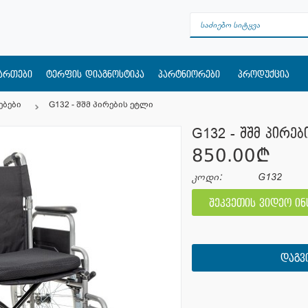
მართები
ტერფის დიაგნოსტიკა
პარტნიორები
პროდუქცია
ებები
G132 - შშმ პირების ეტლი
G132 - შშმ პირე
850.00¢
კოდი:
G132
შეკვეთის ვიდეო ი
ᲓᲐᲒᲕ