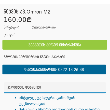
წნევის აპ.Omron M2
160.00¢
ბრენდი:
Omron/ომრონი
კოდი:
შეკვეთის ვიდეო ინსტრუქცია
მკლავის ავტომატური წნევის აპარატი
ᲓᲐᲒᲕᲘᲙᲐᲕᲨᲘᲠᲓᲘᲗ:
0322 18 25 38
პროდუქტის დეტალები
ინტელექტუალური გაზომვის
ტექნოლოგია
მანჟეტის სწორი ფიქსაციის ინდიკატორი