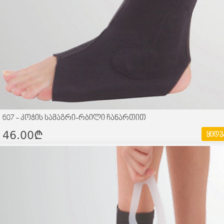
607 - კოჭის სამაგრი-რბილი ჩანართით
46.00¢
ყიდვ