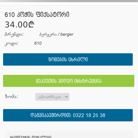
610 კოჭის ფიქსატორი
34.00¢
ბრენდი:
ბერგერი / berger
კოდი:
610
ᲖᲝᲛᲔᲑᲘᲡ ᲪᲮᲠᲘᲚᲘ
შეკვეთის ვიდეო ინსტრუქცია
ზომა:
ᲓᲐᲒᲕᲘᲙᲐᲕᲨᲘᲠᲓᲘᲗ:
0322 18 25 38