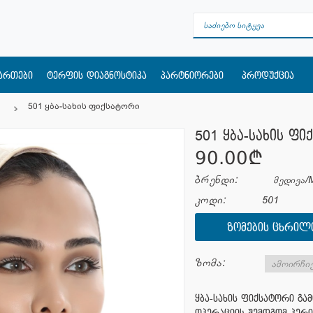
მართები
ტერფის დიაგნოსტიკა
პარტნიორები
პროდუქცია
501 ყბა-სახის ფიქსატორი
501 ყბა-სახის ფი
90.00¢
ბრენდი:
მედივა/
კოდი:
501
ᲖᲝᲛᲔᲑᲘᲡ ᲪᲮᲠᲘᲚ
ზომა:
ყბა-სახის ფიქსატორი გამ