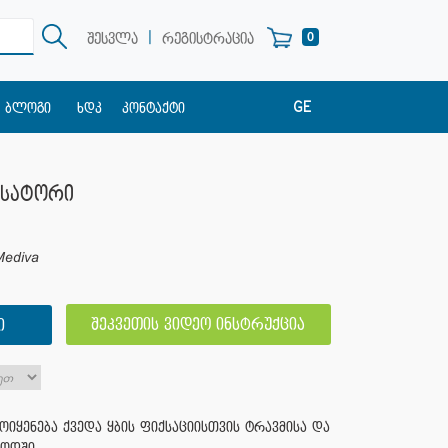
|
0
შესვლა
რეგისტრაცია
GE
ბლოგი
ხდკ
კონტაქტი
EN
RU
ქსატორი
Mediva
შეკვეთის ვიდეო ინსტრუქცია
Ი
ოიყენება ქვედა ყბის ფიქსაციისთვის ტრავმისა და