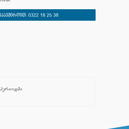
იოდში
ᲘᲙᲐᲕᲨᲘᲠᲓᲘᲗ:
0322 18 25 38
მ პერიოდში