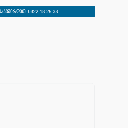
ᲘᲙᲐᲕᲨᲘᲠᲓᲘᲗ:
0322 18 25 38