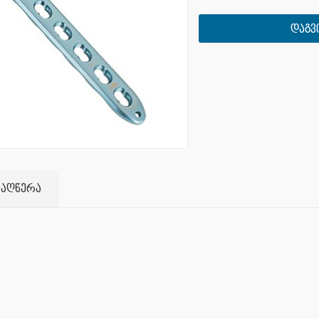
ᲓᲐᲒᲕ
 აღწერა