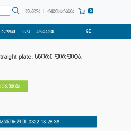
|
0
შესვლა
რეგისტრაცია
GE
ბლოგი
ხდკ
კონტაქტი
EN
RU
 Straight plate. სწორი ფირფიტა.
ნსტრუქცია
ᲘᲙᲐᲕᲨᲘᲠᲓᲘᲗ:
0322 18 25 38