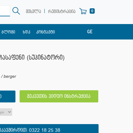
|
0
შესვლა
რეგისტრაცია
GE
ბლოგი
ხდკ
კონტაქტი
EN
RU
ჩასაფენი (სუპინატორი)
/ berger
შეკვეთის ვიდეო ინსტრუქცია
Ი
ᲘᲙᲐᲕᲨᲘᲠᲓᲘᲗ:
0322 18 25 38