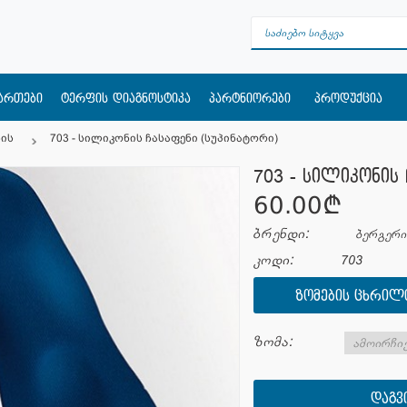
მართები
ტერფის დიაგნოსტიკა
პარტნიორები
პროდუქცია
ის
703 - სილიკონის ჩასაფენი (სუპინატორი)
703 - სილიკონის 
60.00¢
ბრენდი:
ბერგერი 
კოდი:
703
ᲖᲝᲛᲔᲑᲘᲡ ᲪᲮᲠᲘᲚ
ზომა:
ᲓᲐᲒᲕ