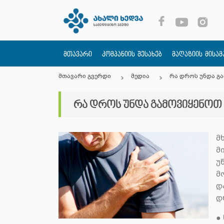
მთავარი
კომპანიის შესახებ
მაღაზიის მისა
მთავარი გვერდი
მედია
რა დროს უნდა გა
რა დროს უნდა გამოვიყენოთ 
მ
მ
უ
მ
დ
დ
●