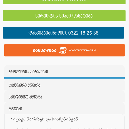
სურვილის სიაში დამატება
ᲓᲐᲒᲕᲘᲙᲐᲕᲨᲘᲠᲓᲘᲗ:
0322 18 25 38
პროდუქტის დეტალები
ტექნიკური აღწერა
სამედიცინო აღწერა
რჩევები
• იცავს ბარძაყს დაზიანებისგან