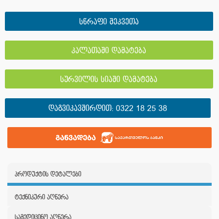
სწრაფი შეკვეთა
კალათაში დამატება
სურვილის სიაში დამატება
ᲓᲐᲒᲕᲘᲙᲐᲕᲨᲘᲠᲓᲘᲗ:
0322 18 25 38
პროდუქტის დეტალები
ტექნიკური აღწერა
სამედიცინო აღწერა