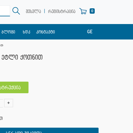
|
0
შესვლა
რეგისტრაცია
GE
ბლოგი
ხდკ
კონტაქტი
EN
ით
RU
ა ეტლი ქოთნით
ნსტრუქცია
+
ით