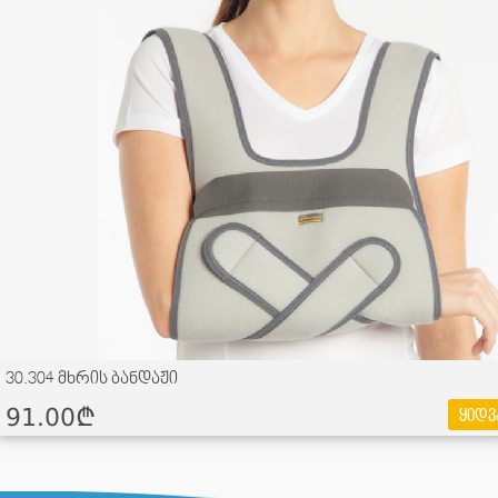
30.304 მხრის ბანდაჟი
91.00¢
ყიდვ