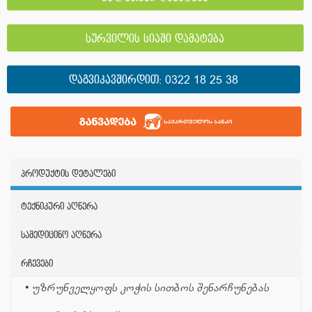
სურვილის სიაში დამატება
ᲓᲐᲒᲕᲘᲙᲐᲕᲨᲘᲠᲓᲘᲗ:
0322 18 25 38
პროდუქტის დეტალები
ტექნიკური აღწერა
სამედიცინო აღწერა
რჩევები
• უზრუნველყოფს კოჭის სითბოს შენარჩუნებას