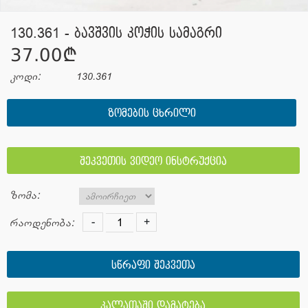
130.361 - ბავშვის კოჭის სამაგრი
37.00¢
კოდი:
130.361
ᲖᲝᲛᲔᲑᲘᲡ ᲪᲮᲠᲘᲚᲘ
შეკვეთის ვიდეო ინსტრუქცია
ზომა:
-
+
რაოდენობა:
სწრაფი შეკვეთა
კალათაში დამატება