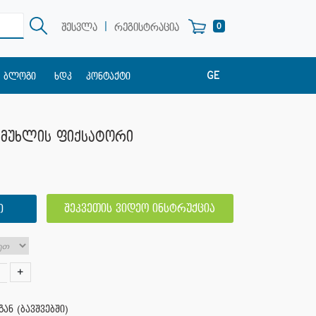
|
0
შესვლა
რეგისტრაცია
GE
ბლოგი
ხდკ
კონტაქტი
EN
RU
ს მუხლის ფიქსატორი
შეკვეთის ვიდეო ინსტრუქცია
Ი
+
ან (ბავშვებში)