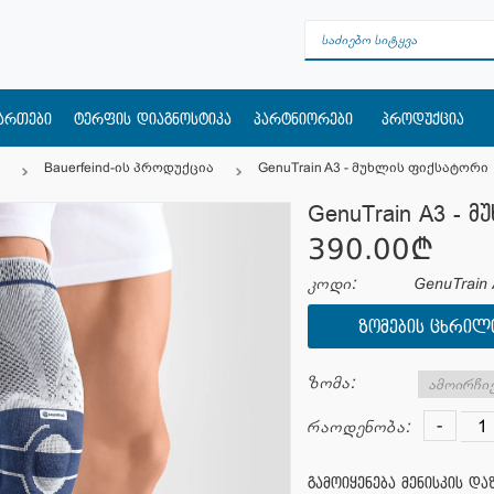
მართები
ტერფის დიაგნოსტიკა
პარტნიორები
პროდუქცია
Bauerfeind-ის პროდუქცია
GenuTrain A3 - მუხლის ფიქსატორი
GenuTrain A3 - 
390.00¢
კოდი:
GenuTrain 
ᲖᲝᲛᲔᲑᲘᲡ ᲪᲮᲠᲘᲚ
ზომა:
-
რაოდენობა:
გამოიყენება მენისკის დ