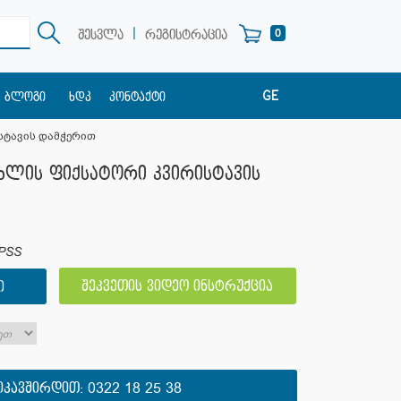
|
0
შესვლა
რეგისტრაცია
GE
ბლოგი
ხდკ
კონტაქტი
EN
სტავის დამჭერით
RU
ხლის ფიქსატორი კვირისტავის
PSS
შეკვეთის ვიდეო ინსტრუქცია
Ი
ᲘᲙᲐᲕᲨᲘᲠᲓᲘᲗ:
0322 18 25 38