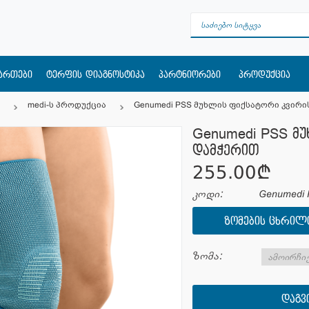
მართები
ტერფის დიაგნოსტიკა
პარტნიორები
პროდუქცია
medi-ს პროდუქცია
Genumedi PSS მუხლის ფიქსატორი კვირი
Genumedi PSS მუ
დამჭერით
255.00¢
კოდი:
Genumedi 
ᲖᲝᲛᲔᲑᲘᲡ ᲪᲮᲠᲘᲚ
ზომა:
ᲓᲐᲒᲕ