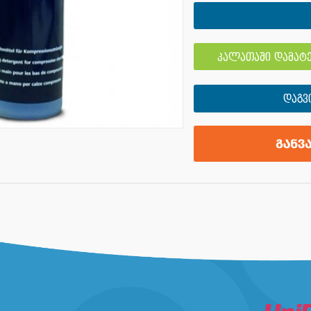
კალათაში დამატე
ᲓᲐᲒᲕ