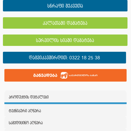
სწრაფი შეკვეთა
კალათაში დამატება
სურვილის სიაში დამატება
ᲓᲐᲒᲕᲘᲙᲐᲕᲨᲘᲠᲓᲘᲗ:
0322 18 25 38
პროდუქტის დეტალები
ტექნიკური აღწერა
სამედიცინო აღწერა