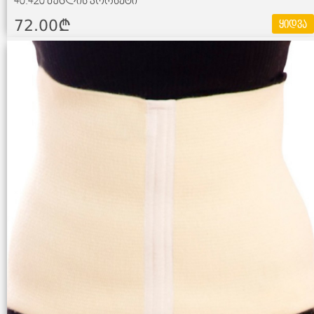
40.420 მუცლის კორსეტი
72.00¢
ყიდვა