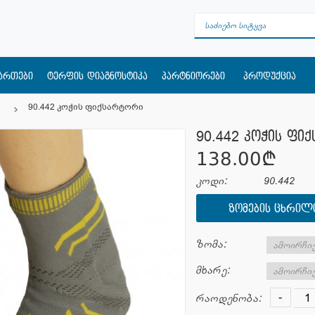
მართები
ტერფის დიაგნოსტიკა
პარტნიორები
პროდუქცია
90.442 კოჭის ფიქსარტორი
90.442 კოჭის ფი
138.00¢
კოდი:
90.442
ᲖᲝᲛᲔᲑᲘᲡ ᲪᲮᲠᲘᲚ
ზომა:
მხარე:
-
რაოდენობა: