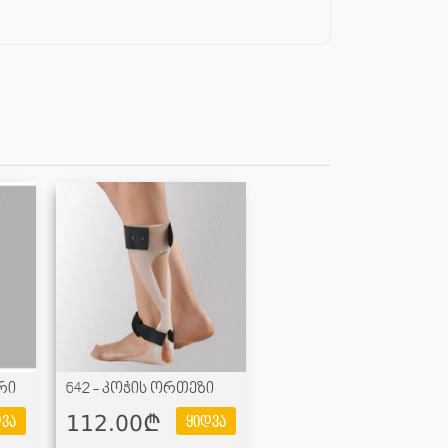
რი
642 - კოჭის ორთეზი
112.00¢
ვა
ყიდვა