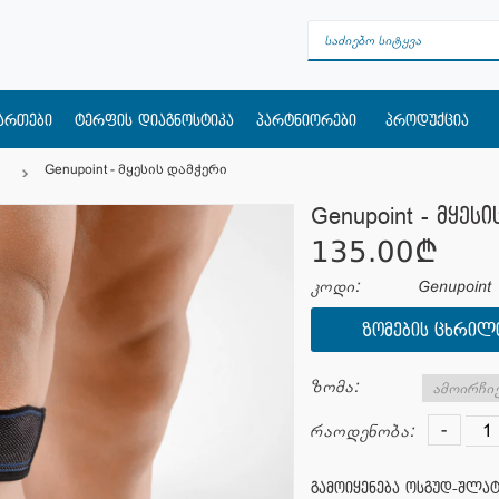
მართები
ტერფის დიაგნოსტიკა
პარტნიორები
პროდუქცია
Genupoint - მყესის დამჭერი
Genupoint - მყეს
135.00¢
კოდი:
Genupoint
ᲖᲝᲛᲔᲑᲘᲡ ᲪᲮᲠᲘᲚ
ზომა:
-
რაოდენობა:
გამოიყენება ოსგუდ-შლა