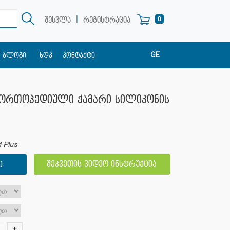
|
0
შესვლა
რეგისტრაცია
GE
ბლოგი
ხდკ
კონტაქტი
EN
RU
- ორთოპედიული ქამარი სილიკონის
 Plus
შეკვეთის ვიდეო ინსტრუქცია
Ი
+