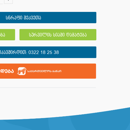
სწრაფი შეკვეთა
ბა
სურვილის სიაში დამატება
ᲘᲙᲐᲕᲨᲘᲠᲓᲘᲗ:
0322 18 25 38