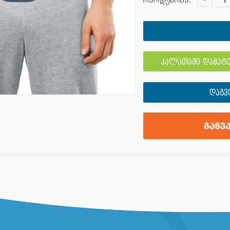
რაოდენობა:
კალათაში დამატე
ᲓᲐᲒᲕ