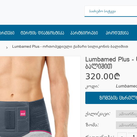
მართები
ტერფის დიაგნოსტიკა
პარტნიორები
პროდუქცია
Lumbamed Plus - ორთოპედიული ქამარი სილიკონის ბალიშით
Lumbamed Plus 
ბალიშით
320.00¢
კოდი:
Lumbamed
ᲖᲝᲛᲔᲑᲘᲡ ᲪᲮᲠᲘᲚ
ქალი/კაცი:
ზომა:
-