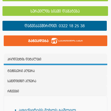
სურვილის სიაში დამატება
ᲓᲐᲒᲕᲘᲙᲐᲕᲨᲘᲠᲓᲘᲗ:
0322 18 25 38
პროდუქტის დეტალები
ტექნიკური აღწერა
სამედიცინო აღწერა
რჩევები
აფიქსირებს მუხლს გაშლილ