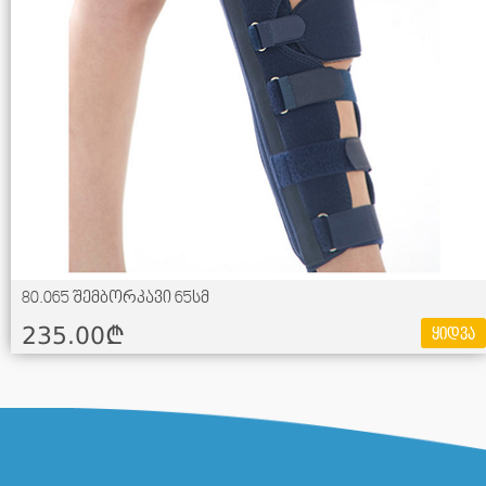
80.065 შემბორკავი 65სმ
235.00¢
ყიდვა