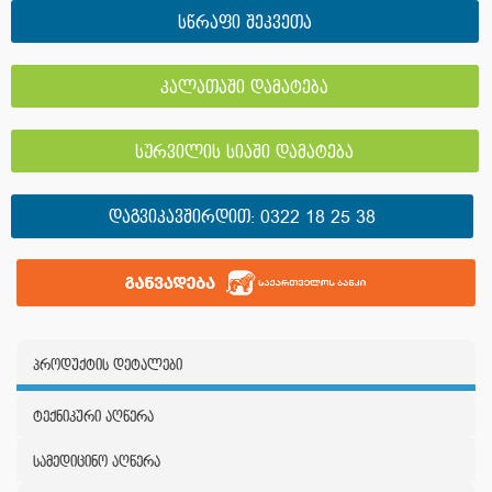
სწრაფი შეკვეთა
კალათაში დამატება
სურვილის სიაში დამატება
ᲓᲐᲒᲕᲘᲙᲐᲕᲨᲘᲠᲓᲘᲗ:
0322 18 25 38
პროდუქტის დეტალები
ტექნიკური აღწერა
სამედიცინო აღწერა