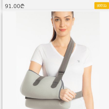
91.00¢
ყიდვა