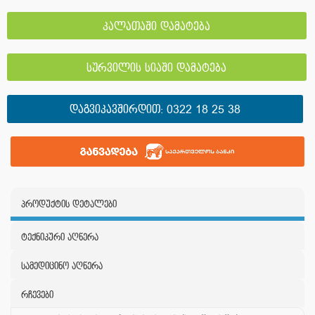
კალათაში დამატება
სურვილის სიაში დამატება
ᲓᲐᲒᲕᲘᲙᲐᲕᲨᲘᲠᲓᲘᲗ:
0322 18 25 38
პროდუქტის დეტალები
ტექნიკური აღწერა
სამედიცინო აღწერა
რჩევები