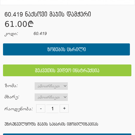
60.419 ნაქსოვი მაჯის დამჭერი
61.00¢
კოდი:
60.419
ᲖᲝᲛᲔᲑᲘᲡ ᲪᲮᲠᲘᲚᲘ
შეკვეთის ვიდეო ინსტრუქცია
ზომა:
მხარე:
-
+
რაოდენობა:
უზრუნველყოფს მაჯის სახსრის იმობილიზაციას