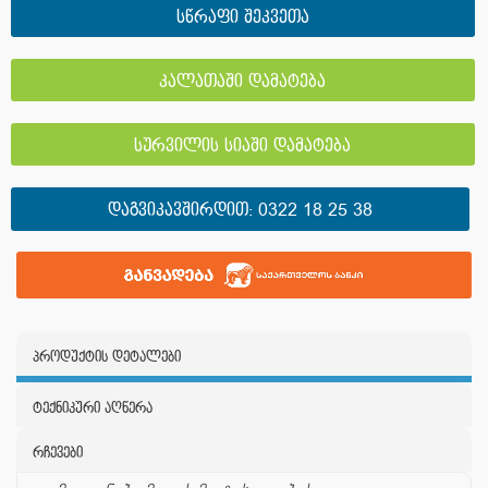
სწრაფი შეკვეთა
კალათაში დამატება
სურვილის სიაში დამატება
ᲓᲐᲒᲕᲘᲙᲐᲕᲨᲘᲠᲓᲘᲗ:
0322 18 25 38
პროდუქტის დეტალები
ტექნიკური აღწერა
რჩევები