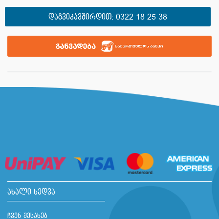
ᲓᲐᲒᲕᲘᲙᲐᲕᲨᲘᲠᲓᲘᲗ:
0322 18 25 38
ახალი ხედვა
ჩვენ შესახებ