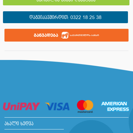
სურვილის სიაში დამატება
ᲓᲐᲒᲕᲘᲙᲐᲕᲨᲘᲠᲓᲘᲗ:
0322 18 25 38
ახალი ხედვა