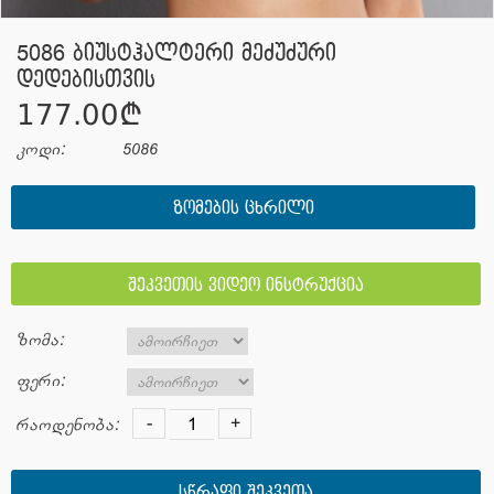
5086 ბიუსტჰალტერი მეძუძური
დედებისთვის
177.00¢
კოდი:
5086
ᲖᲝᲛᲔᲑᲘᲡ ᲪᲮᲠᲘᲚᲘ
შეკვეთის ვიდეო ინსტრუქცია
ზომა:
ფერი:
-
+
რაოდენობა:
სწრაფი შეკვეთა