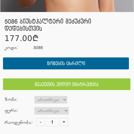
5086 ბიუსტჰალტერი მეძუძური
დედებისთვის
177.00¢
კოდი:
5086
ᲖᲝᲛᲔᲑᲘᲡ ᲪᲮᲠᲘᲚᲘ
შეკვეთის ვიდეო ინსტრუქცია
ზომა:
ფერი:
-
+
რაოდენობა: