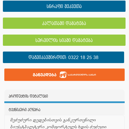
სწრაფი შეკვეთა
კალათაში დამატება
სურვილის სიაში დამატება
ᲓᲐᲒᲕᲘᲙᲐᲕᲨᲘᲠᲓᲘᲗ:
0322 18 25 38
პროდუქტის დეტალები
ტექნიკური აღწერა
მეძუძური დედებისთვის განკურთვნილი
ბიუსტჰალტერი კომფორტულს ხდის ძუძუთი