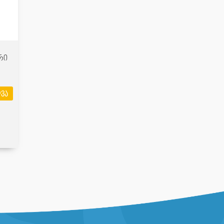
რი
ვა