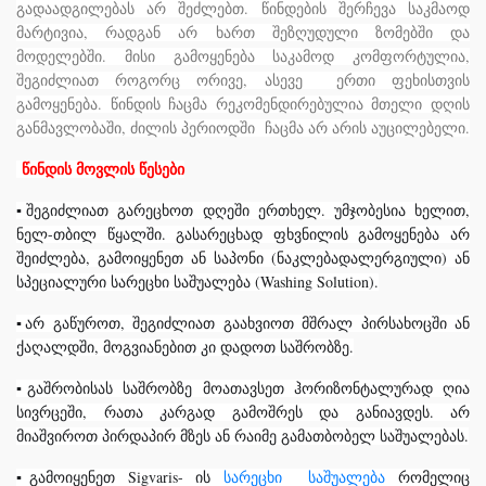
გადაადგილებას არ შეძლებთ. წინდების შერჩევა საკმაოდ
მარტივია, რადგან არ ხართ შეზღუდული ზომებში და
მოდელებში. მისი გამოყენება საკამოდ კომფორტულია,
შეგიძლიათ როგორც ორივე, ასევე ერთი ფეხისთვის
გამოყენება. წინდის ჩაცმა რეკომენდირებულია მთელი დღის
განმავლობაში, ძილის პერიოდში ჩაცმა არ არის აუცილებელი.
წინდის მოვლის წესები
▪
შეგიძლიათ
გარეცხოთ
დღეში
ერთხელ
.
უმჯობესია
ხელით
,
ნელ
-
თბილ
წყალში
.
გასარეცხად
ფხვნილის
გამოყენება
არ
შეიძლება
,
გამოიყენეთ
ან
საპონი
(
ნაკლებადალერგიული
)
ა
ნ
სპეციალური
სარეცხი
საშუალება
(Washing Solution).
▪
არ
გაწუროთ
,
შეგიძლიათ
გაახვიოთ
მშრალ
პირსახოცში
ან
ქაღალდში
,
მოგვიანებით
კი
დადოთ
საშრობზე
.
▪
გაშრობისას
საშრობზე
მოათავსეთ
ჰორიზონტალურად
ღია
სივრცეში
,
რათა
კარგად
გამოშრეს
და
განიავდეს
.
არ
მიაშვიროთ
პირდაპირ
მზეს
ან
რაიმე
გამათბობელ
საშუალებას
.
▪
გამოიყენეთ Sigvaris- ის
სარეცხი საშუალება
რომელიც