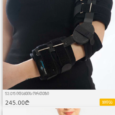
53.015 იდაყვის ორთეზი
245.00¢
ყიდვა