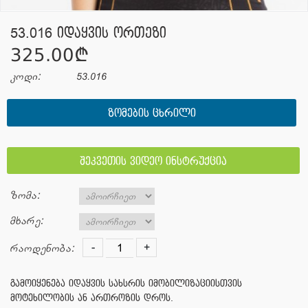
53.016 იდაყვის ორთეზი
325.00¢
კოდი:
53.016
ᲖᲝᲛᲔᲑᲘᲡ ᲪᲮᲠᲘᲚᲘ
შეკვეთის ვიდეო ინსტრუქცია
ზომა:
მხარე:
-
+
რაოდენობა:
გამოიყენება იდაყვის სახსრის იმობილიზაციისთვის
მოტეხილობის ან ართროზის დროს.