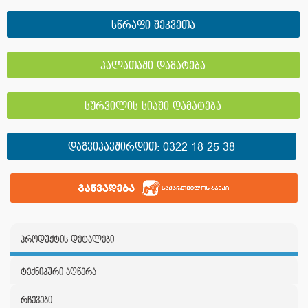
სწრაფი შეკვეთა
კალათაში დამატება
სურვილის სიაში დამატება
ᲓᲐᲒᲕᲘᲙᲐᲕᲨᲘᲠᲓᲘᲗ:
0322 18 25 38
პროდუქტის დეტალები
ტექნიკური აღწერა
რჩევები