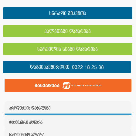
სწრაფი შეკვეთა
კალათაში დამატება
სურვილის სიაში დამატება
ᲓᲐᲒᲕᲘᲙᲐᲕᲨᲘᲠᲓᲘᲗ:
0322 18 25 38
პროდუქტის დეტალები
ტექნიკური აღწერა
სამედიცინო აღწერა