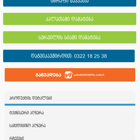
სწრაფი შეკვეთა
კალათაში დამატება
სურვილის სიაში დამატება
ᲓᲐᲒᲕᲘᲙᲐᲕᲨᲘᲠᲓᲘᲗ:
0322 18 25 38
პროდუქტის დეტალები
ტექნიკური აღწერა
სამედიცინო აღწერა
რჩევები