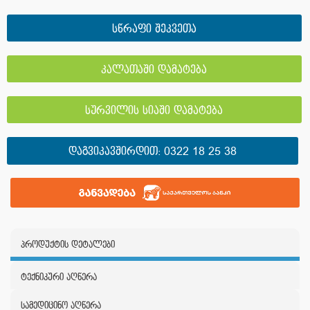
სწრაფი შეკვეთა
კალათაში დამატება
სურვილის სიაში დამატება
ᲓᲐᲒᲕᲘᲙᲐᲕᲨᲘᲠᲓᲘᲗ:
0322 18 25 38
პროდუქტის დეტალები
ტექნიკური აღწერა
სამედიცინო აღწერა