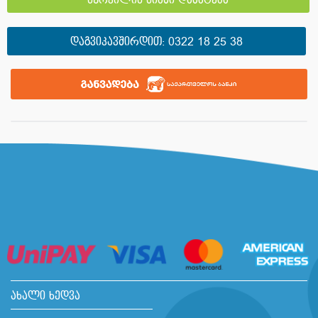
სურვილის სიაში დამატება
ᲓᲐᲒᲕᲘᲙᲐᲕᲨᲘᲠᲓᲘᲗ:
0322 18 25 38
ახალი ხედვა