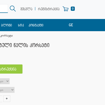
|
0
შესვლა
რეგისტრაცია
GE
ბლოგი
ხდკ
კონტაქტი
EN
 კორსეტი
RU
რტული წელის კორსეტი
ნსტრუქცია
+