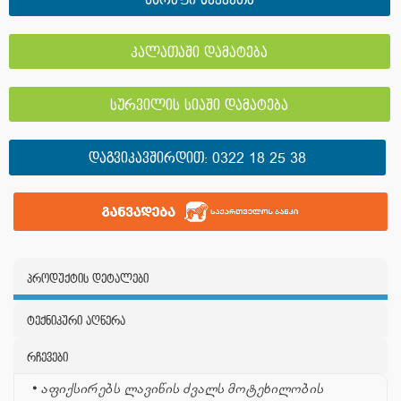
სწრაფი შეკვეთა
კალათაში დამატება
სურვილის სიაში დამატება
ᲓᲐᲒᲕᲘᲙᲐᲕᲨᲘᲠᲓᲘᲗ:
0322 18 25 38
პროდუქტის დეტალები
ტექნიკური აღწერა
რჩევები
•
აფიქსირებს ლავიწის ძვალს მოტეხილობის