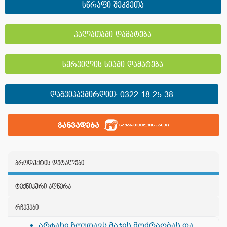
სწრაფი შეკვეთა
კალათაში დამატება
სურვილის სიაში დამატება
ᲓᲐᲒᲕᲘᲙᲐᲕᲨᲘᲠᲓᲘᲗ:
0322 18 25 38
პროდუქტის დეტალები
ტექნიკური აღწერა
რჩევები
არტახი ზღუდავს მაჯის მოძრაობას და