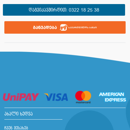
ᲓᲐᲒᲕᲘᲙᲐᲕᲨᲘᲠᲓᲘᲗ:
0322 18 25 38
ახალი ხედვა
ჩვენ შესახებ